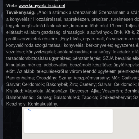
www.konyvelo-iroda.net
Web:
„Ahol a számok a szerszámok! Szerszámaim a sz
Tevékenység:
a könyvelés.” Hozzáértéssel, naprakészen, precízen, türelmesen d
tegyek megtisztelő bizalmuknak, immáron több mint 13 éve. Teljes k
ellátását vállalom gazdasági társaságok, alapítványok, Bt-k, Kft-k, 
profit szervezetek részére. „Egy hívás, egy e-mail, és veszem a s
könyvelőiroda szolgáltatásai: könyvelés; bérkönyvelés; egyszeres és
vezetése; könyvvizsgálat; adótanácsadás; munkaügyi feladatok ellá
társadalombiztosítási ügyintézés; bérszámfejtés; SZJA bevallás elk
kimutatás, mérleg, adóbevallás, beszámoló készítése; ügyfélképvis
előtt. Az alábbi településekről is várom leendő ügyfeleim jelentkezés
Pannonhalma; Oroszlány; Szany; Veszprémvarsány; Mór; Csákvár;
Sárvár; Celldömölk; Bakonybél; Zirc; Csetény; Sárvár; Celldömölk
Kisfalud; Várpalota; Jánosháza; Devecser; Ajka; Veszprém; Berhida
Balatonalmádi; Sümeg; Balatonfüred; Tapolca; Székesfehérvár; Szi
Keszthely; Kehidakustány.