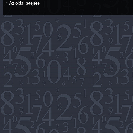
^ Az oldal tetejére