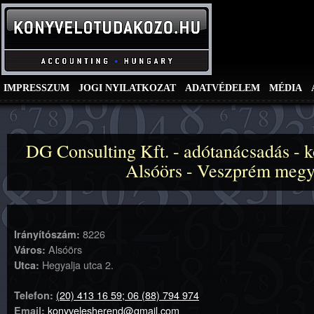
IMPRESSZUM
JOGI NYILATKOZAT
ADATVÉDELEM
MÉDIA
DG Consulting Kft. - adótanácsadás - k
Alsóörs - Veszprém meg
8226
Irányítószám:
Alsóörs
Város:
Hegyalja utca 2.
Utca:
(20) 413 16 59; 06 (88) 794 974
Telefon:
konyvelesherend@gmail.com
Email: