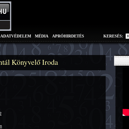
ADATVÉDELEM
MÉDIA
APRÓHIRDETÉS
KERESÉS:
ntál Könyvelő Iroda
2
m