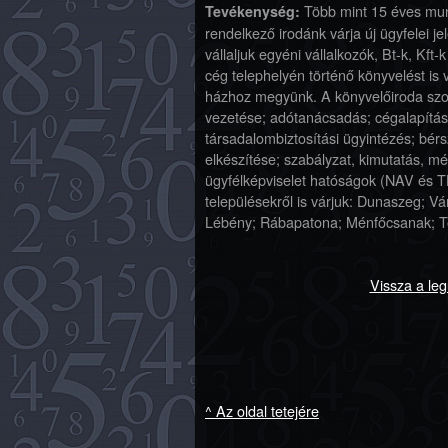
Több mint 15 éves munk
Tevékenység:
rendelkező irodánk várja új ügyfelei je
vállaljuk egyéni vállalkozók, Bt-k, Kft
cég telephelyén történő könyvelést is 
házhoz megyünk. A könyvelőiroda szolg
vezetése; adótanácsadás; cégalapítás;
társadalombiztosítási ügyintézés; bé
elkészítése; szabályzat, kimutatás, m
ügyfélképviselet hatóságok (NAV és TB
településekről is várjuk: Dunaszeg; 
Lébény; Rábapatona; Ménfőcsanak; Tö
Vissza a le
^ Az oldal tetejére