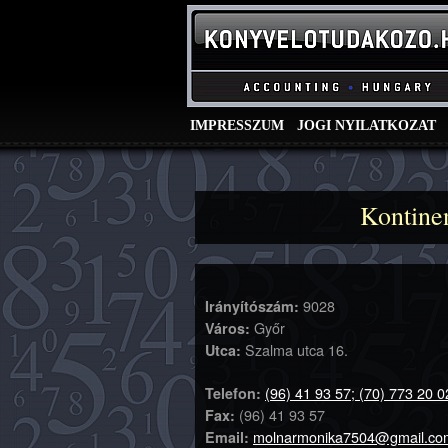
IMPRESSZUM
JOGI NYILATKOZAT
Kontine
9028
Irányítószám:
Győr
Város:
Szalma utca 16.
Utca:
(96) 41 93 57; (70) 773 20 0
Telefon:
(96) 41 93 57
Fax:
molnarmonika7504@gmail.co
Email: