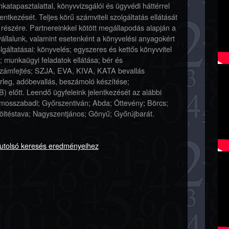
atapasztalattal, könyvvizsgálói és ügyvédi háttérrel
lentkezését. Teljes körű számviteli szolgáltatás ellátását
-k részére. Partnereinkkel kötött megállapodás alapján a
vállalunk, valamint esetenként a könyvelési anyagokért
áltatásai: könyvelés; egyszeres és kettős könyvvitel
 munkaügyi feladatok ellátása; bér és
rszámfejtés; SZJA, EVA, KIVA, KATA bevallás
érleg, adóbevallás, beszámoló készítése;
) előtt. Leendő ügyfeleink jelentkezését az alábbi
Vámosszabadi; Győrszentiván; Abda; Öttevény; Börcs;
ltéstava; Nagyszentjános; Gönyű; Győrújbarát.
gutolsó keresés eredményeihez