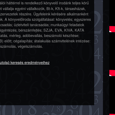
lói háttérrel is rendelkező könyvelő irodánk teljes körű
vállalja egyéni vállalkozók, Bt-k, Kft-k, társasházak,
 szervezetek részére. Ügyfeleink kérésére alkalmanként
. A könyvelőiroda szolgáltatásai: könyvelés; egyszeres
ácsadás; üzletviteli tanácsadás; munkaügyi feladatok
i ügyintézés; bérszámfejtés; SZJA, EVA, KIVA, KATA
utatás, mérleg, adóbevallás, beszámoló készítése;
) előtt; cégalapítás; átalakulás számvitelének intézése:
lszámolás, végelszámolás.
gutolsó keresés eredményeihez