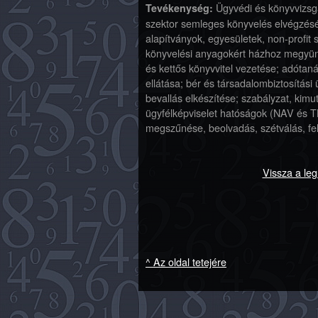
Ügyvédi és könyvvizsgá
Tevékenység:
szektor semleges könyvelés elvégzését 
alapítványok, egyesületek, non-profit
könyvelési anyagokért házhoz megyünk
és kettős könyvvitel vezetése; adótan
ellátása; bér és társadalombiztosítás
bevallás elkészítése; szabályzat, kim
ügyfélképviselet hatóságok (NAV és TB
megszűnése, beolvadás, szétválás, fe
Vissza a le
^ Az oldal tetejére