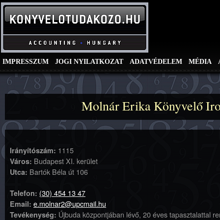
IMPRESSZUM
JOGI NYILATKOZAT
ADATVÉDELEM
MÉDIA
Molnár Erika Könyvelő Ir
1115
Irányítószám:
Budapest XI. kerület
Város:
Bartók Béla út 106
Utca:
(30) 454 13 47
Telefon:
e.molnar2@upcmail.hu
Email:
Újbuda központjában lévő, 20 éves tapasztalattal re
Tevékenység: