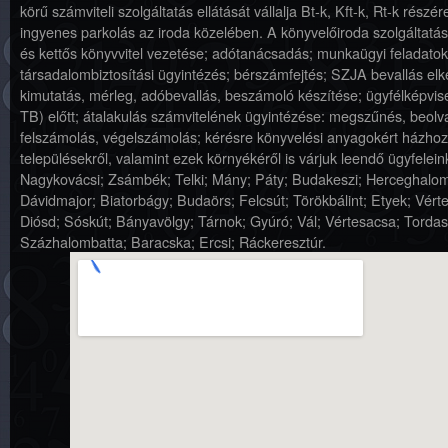
körű számviteli szolgáltatás ellátását vállalja Bt-k, Kft-k, Rt-k részé
ingyenes parkolás az iroda közelében. A könyvelőiroda szolgáltatás
és kettős könyvvitel vezetése; adótanácsadás; munkaügyi feladatok 
társadalombiztosítási ügyintézés; bérszámfejtés; SZJA bevallás elk
kimutatás, mérleg, adóbevallás, beszámoló készítése; ügyfélképvi
TB) előtt; átalakulás számvitelének ügyintézése: megszűnés, beolv
felszámolás, végelszámolás; kérésre könyvelési anyagokért házho
településekről, valamint ezek környékéről is várjuk leendő ügyfelein
Nagykovácsi; Zsámbék; Telki; Mány; Páty; Budakeszi; Herceghalom
Dávidmajor; Biatorbágy; Budaörs; Felcsút; Törökbálint; Etyek; Vért
Diósd; Sóskút; Bányavölgy; Tárnok; Gyúró; Vál; Vértesacsa; Tordas
Százhalombatta; Baracska; Ercsi; Ráckeresztúr.