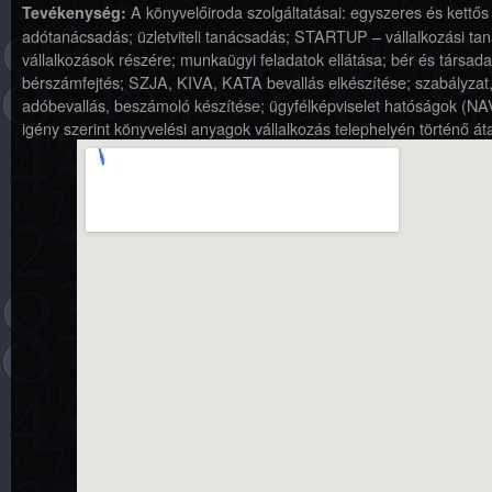
A könyvelőiroda szolgáltatásai: egyszeres és kettős
Tevékenység:
adótanácsadás; üzletviteli tanácsadás; STARTUP – vállalkozási ta
vállalkozások részére; munkaügyi feladatok ellátása; bér és társada
bérszámfejtés; SZJA, KIVA, KATA bevallás elkészítése; szabályzat,
adóbevallás, beszámoló készítése; ügyfélképviselet hatóságok (NAV
igény szerint könyvelési anyagok vállalkozás telephelyén történő át