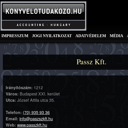
IMPRESSZUM
JOGI NYILATKOZAT
ADATVÉDELEM
MÉDIA
Passz Kft.
1212
Irányítószám:
Budapest XXI. kerület
Város:
József Attila utca 35.
Utca:
(70) 935 93 36
Telefon:
info@paszszkft.hu
Email:
www.passzkft.hu
Web: