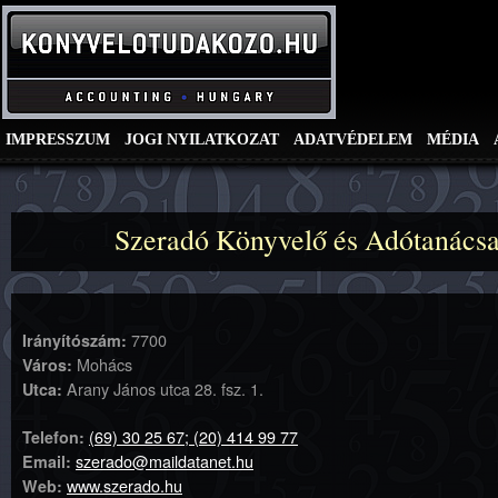
IMPRESSZUM
JOGI NYILATKOZAT
ADATVÉDELEM
MÉDIA
Szeradó Könyvelő és Adótanácsa
7700
Irányítószám:
Mohács
Város:
Arany János utca 28. fsz. 1.
Utca:
(69) 30 25 67; (20) 414 99 77
Telefon:
szerado@maildatanet.hu
Email:
www.szerado.hu
Web: