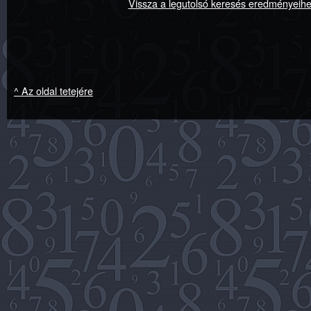
Vissza a legutolsó keresés eredményeih
^ Az oldal tetejére