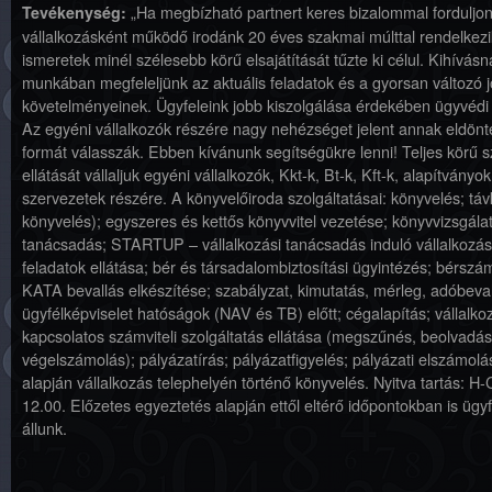
„Ha megbízható partnert keres bizalommal forduljon
Tevékenység:
vállalkozásként működő irodánk 20 éves szakmai múlttal rendelkezi
ismeretek minél szélesebb körű elsajátítását tűzte ki célul. Kihívásn
munkában megfeleljünk az aktuális feladatok és a gyorsan változó 
követelményeinek. Ügyfeleink jobb kiszolgálása érdekében ügyvédi h
Az egyéni vállalkozók részére nagy nehézséget jelent annak eldönt
formát válasszák. Ebben kívánunk segítségükre lenni! Teljes körű sz
ellátását vállaljuk egyéni vállalkozók, Kkt-k, Bt-k, Kft-k, alapítványo
szervezetek részére. A könyvelőiroda szolgáltatásai: könyvelés; táv
könyvelés); egyszeres és kettős könyvvitel vezetése; könyvvizsgálat
tanácsadás; STARTUP – vállalkozási tanácsadás induló vállalkozá
feladatok ellátása; bér és társadalombiztosítási ügyintézés; bérsz
KATA bevallás elkészítése; szabályzat, kimutatás, mérleg, adóbeva
ügyfélképviselet hatóságok (NAV és TB) előtt; cégalapítás; vállalko
kapcsolatos számviteli szolgáltatás ellátása (megszűnés, beolvadás
végelszámolás); pályázatírás; pályázatfigyelés; pályázati elszámol
alapján vállalkozás telephelyén történő könyvelés. Nyitva tartás: H-
12.00. Előzetes egyeztetés alapján ettől eltérő időpontokban is ügy
állunk.