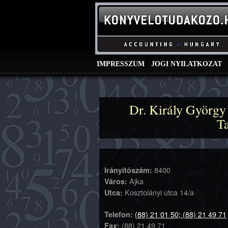
IMPRESSZUM
JOGI NYILATKOZAT
Dr. Király György
T
8400
Irányítószám:
Ajka
Város:
Kosztolányi utca 14/a
Utca:
(88) 21 01 50; (88) 21 49 71
Telefon:
(88) 21 49 71
Fax: