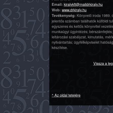
kiralykft@maildrkiraly.hu
Email:
www.drkiraly.hu
Web:
Könyvelő iroda 1989. ó
Tevékenység:
jelentős számban találhatók külföldi tu
egyszeres és kettős könyvvitel vezeté
munkaügyi ügyintézés; bérszámfejtés; 
leltározási szabályzat, kimutatás, mérl
nyilvántartás; ügyfélképviselet hatóság
készítése.
Vissza a le
^ Az oldal tetejére