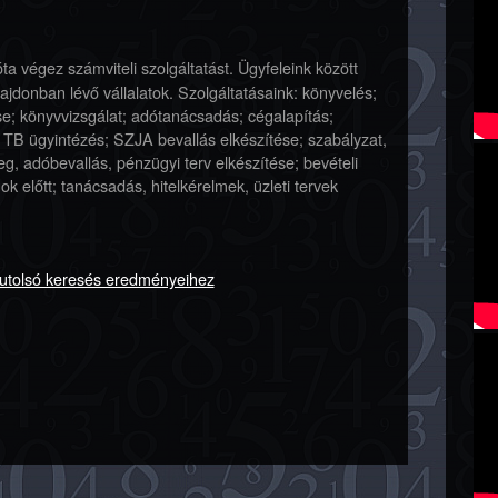
ta végez számviteli szolgáltatást. Ügyfeleink között
lajdonban lévő vállalatok. Szolgáltatásaink: könyvelés;
se; könyvvizsgálat; adótanácsadás; cégalapítás;
TB ügyintézés; SZJA bevallás elkészítése; szabályzat,
eg, adóbevallás, pénzügyi terv elkészítése; bevételi
ok előtt; tanácsadás, hitelkérelmek, üzleti tervek
gutolsó keresés eredményeihez